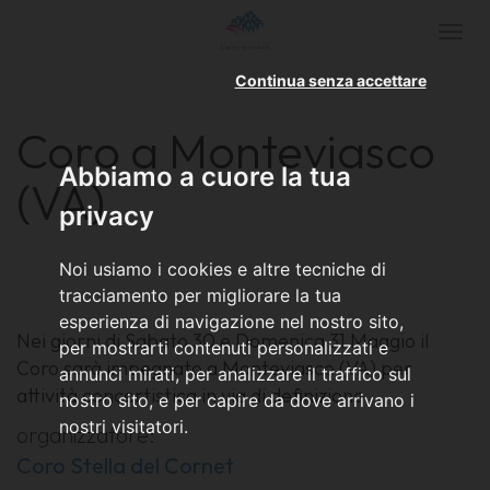
Togg
navi
Continua senza accettare
Coro a Monteviasco
Abbiamo a cuore la tua
(VA)
privacy
Noi usiamo i cookies e altre tecniche di
tracciamento per migliorare la tua
esperienza di navigazione nel nostro sito,
Nei giorni di Sabato 30 e Domenica 31 Maggio il
per mostrarti contenuti personalizzati e
Coro sarà impegnato a Monteviasco (VA) per
annunci mirati, per analizzare il traffico sul
attività concertistica in via di definizione
nostro sito, e per capire da dove arrivano i
nostri visitatori.
organizzatore:
Coro Stella del Cornet