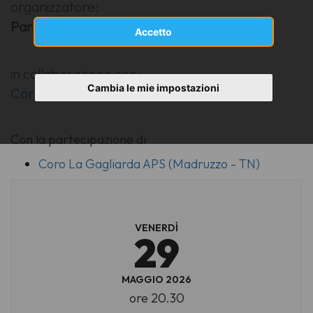
organizzatore:
Parrocchia San Vigilio di Nago
Accetto
in collaborazione con:
Cambia le mie impostazioni
Coro Castel Penede
Con la partecipazione di
Coro La Gagliarda APS (Madruzzo - TN)
VENERDÌ
29
MAGGIO 2026
ore 20.30