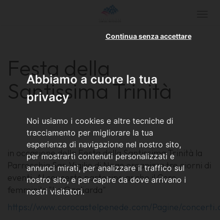
Togg
navi
Continua senza accettare
Festa della
Abbiamo a cuore la tua
Santissima Trinità
privacy
Noi usiamo i cookies e altre tecniche di
tracciamento per migliorare la tua
esperienza di navigazione nel nostro sito,
in occasione della Festa della Santissima Trinità la
per mostrarti contenuti personalizzati e
Parrocchia San Vigilio di Nago organizza tre giorni di
annunci mirati, per analizzare il traffico sul
eventi. Al concerto partecipa anche il Coro
nostro sito, e per capire da dove arrivano i
femminile "La Gagliarda"
nostri visitatori.
https://www.corocastelpenede.com/Pagine/concerti.