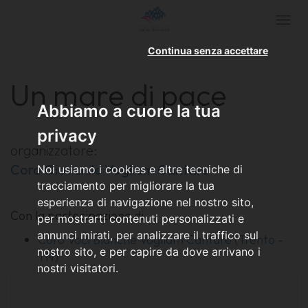
Togg
navi
Continua senza accettare
Un mare di pace
Abbiamo a cuore la tua
privacy
organizzatore:
Coro Giovanile Vogliam Cantare
Noi usiamo i cookies e altre tecniche di
tracciamento per migliorare la tua
esperienza di navigazione nel nostro sito,
Con la partecipazione di
per mostrarti contenuti personalizzati e
annunci mirati, per analizzare il traffico sul
Coro Voci Bianche Vogliam Cantare (Trento -
nostro sito, e per capire da dove arrivano i
TN)
nostri visitatori.