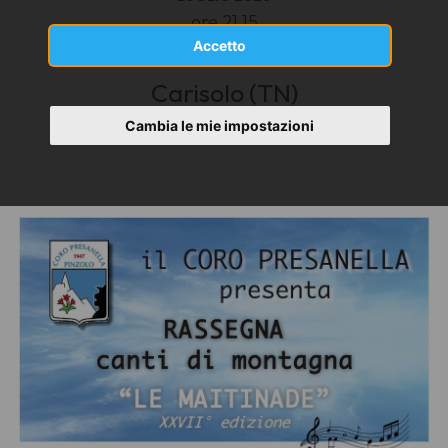
ore 21.15
Accetto
Carisolo (TN)
Auditorium
Cambia le mie impostazioni