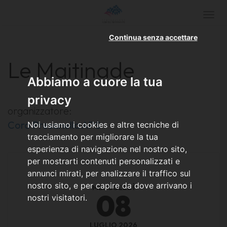
Togg
navi
Continua senza accettare
Le Maitinade
Abbiamo a cuore la tua
privacy
organizzatore:
Coro Presanella APS
Noi usiamo i cookies e altre tecniche di
tracciamento per migliorare la tua
esperienza di navigazione nel nostro sito,
per mostrarti contenuti personalizzati e
annunci mirati, per analizzare il traffico sul
nostro sito, e per capire da dove arrivano i
MERCOLEDÌ
08
nostri visitatori.
LUGLIO 2026