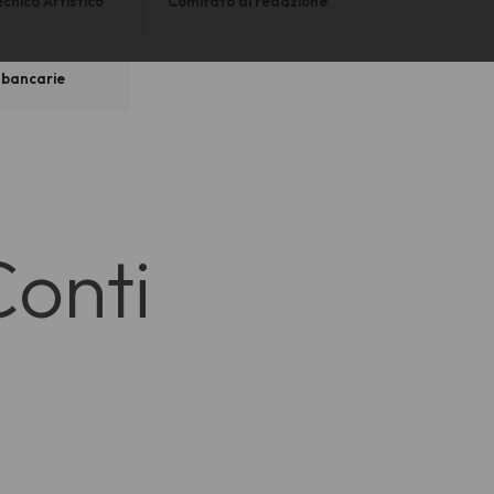
cnico Artistico
Comitato di redazione
 bancarie
 Conti