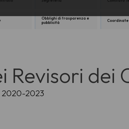
ntrollo
Segreteria
Comitato Te
Obblighi di trasparenza e
y
Coordinate
pubblicità
i Revisori dei
io 2020-2023