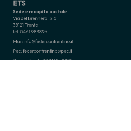
ETS
Sede e recapito postale
Via del Brennero, 316
38121 Trento
tel. 0461 983896
Mail: info@federcoritrentino.it
Pec: federcoritrentino@pec.it
Codice fiscale 80016860225
Partita Iva 01838210225
Seguici su
* Facebook
Federazione Cori del Trentino
* Facebook
Cori Trentini
* Instagram
federcoritrentino
*
You Tube
Federcoritrentino
* Telegram