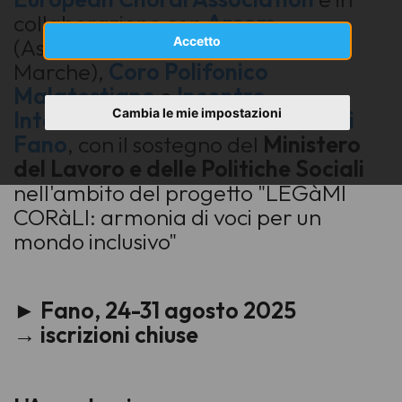
collaborazione con
Arcom
(Associazione Regionale Cori
Accetto
Marche),
Coro Polifonico
Malatestiano
e
Incontro
Cambia le mie impostazioni
Internazionale Polifonico Città di
Fano
, con il sostegno del
Ministero
del Lavoro e delle Politiche Sociali
nell'ambito del progetto "LEGàMI
CORàLI: armonia di voci per un
mondo inclusivo"
► Fano, 24-31 agosto 2025
→
iscrizioni chiuse