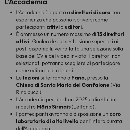
L'Accademia
L’Accademia è aperta a
direttori di coro
con
esperienza che possono iscriversi come
partecipanti
attivi
o
uditori
.
È ammesso un numero massimo di
15 direttori
attivi
. Qualora le richieste siano superiori ai
posti disponibili, verrà fatta una selezione sulla
base del CV e del video inviato. I direttori non
selezionati potranno scegliere di partecipare
come uditori o di ritirarsi.
Le
lezioni
si terranno a
Fano
, presso la
Chiesa di Santa Maria del Gonfalone
(Via
Rinalducci)
L'Accademia per direttori 2025 è diretta dal
maestro
Māris Sirmais
(Lettonia).
I partecipanti avranno a disposizione un
coro
laboratorio di alto livello
per l’intera durata
dell’Accademia.