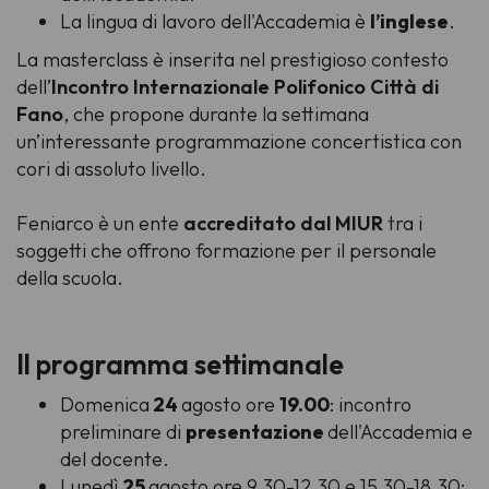
La lingua di lavoro dell'Accademia è
l’inglese
.
La masterclass è inserita nel prestigioso contesto
dell’
Incontro Internazionale Polifonico Città di
Fano
, che propone durante la settimana
un’interessante programmazione concertistica con
cori di assoluto livello.
Feniarco è un ente
accreditato dal MIUR
tra i
soggetti che offrono formazione per il personale
della scuola.
Il programma settimanale
Domenica
24
agosto ore
19.00
: incontro
preliminare di
presentazione
dell'Accademia e
del docente.
Lunedì
25
agosto ore 9.30-12.30 e 15.30-18.30: