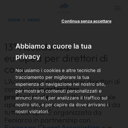
Togg
navi
HOME
NEWS
Continua senza accettare
13ª Accademia
Abbiamo a cuore la tua
europea per direttori di
privacy
coro
Noi usiamo i cookies e altre tecniche di
tracciamento per migliorare la tua
L’Accademia europea per direttori di
esperienza di navigazione nel nostro sito,
coro è una
masterclass
per mostrarti contenuti personalizzati e
professionale
a carattere biennale
annunci mirati, per analizzare il traffico sul
aperta a partecipanti provenienti da
nostro sito, e per capire da dove arrivano i
tutta Europa. È organizzata da
nostri visitatori.
Feniarco in partnership con
European Choral Association
e in