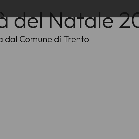
à del Natale 2
a dal Comune di Trento
.