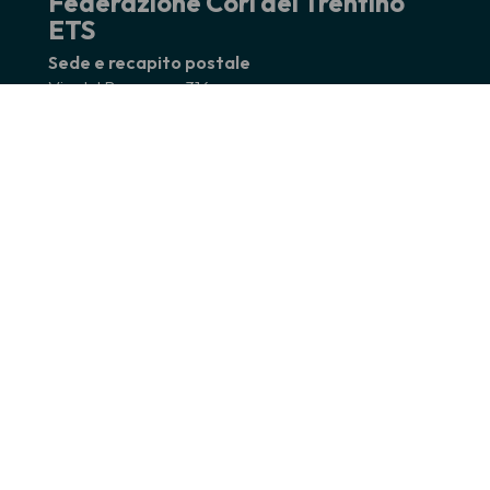
Federazione Cori del Trentino
ETS
Sede e recapito postale
Via del Brennero, 316
38121 Trento
tel. 0461 983896
Mail: info@federcoritrentino.it
Pec: federcoritrentino@pec.it
Codice fiscale 80016860225
Partita Iva 01838210225
Seguici su
* Facebook
Federazione Cori del Trentino
* Facebook
Cori Trentini
* Instagram
federcoritrentino
*
You Tube
Federcoritrentino
* Telegram