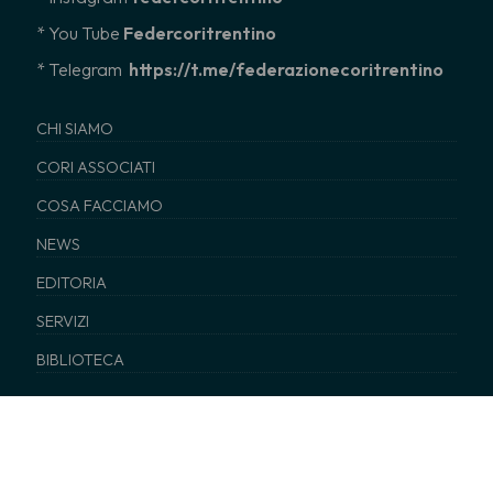
*
You Tube
Federcoritrentino
* Telegram
https://t.me/federazionecoritrentino
CHI SIAMO
CORI ASSOCIATI
COSA FACCIAMO
NEWS
EDITORIA
SERVIZI
BIBLIOTECA
© 2024 Federazione Cori del Trentino –
Privacy
–
cookies
policy