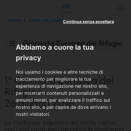
Togg
navi
HOME
COSA FACCIAMO
Continua senza accettare
Giornata Europea del Rifugio
Abbiamo a cuore la tua
privacy
Noi usiamo i cookies e altre tecniche di
1ª Giornata Europea del
tracciamento per migliorare la tua
esperienza di navigazione nel nostro sito,
Rifugio
per mostrarti contenuti personalizzati e
26 giugno 2016
annunci mirati, per analizzare il traffico sul
nostro sito, e per capire da dove arrivano i
nostri visitatori.
La tradizione popolare del canto alpino,
con i suoi canti, ben racconta la montagna