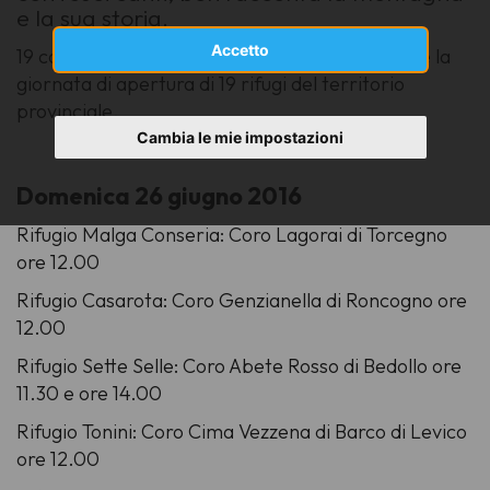
e la sua storia.
Accetto
19 concerti di cori popolari trentini per animare la
giornata di apertura di 19 rifugi del territorio
provinciale.
Cambia le mie impostazioni
Domenica 26 giugno 2016
Rifugio Malga Conseria: Coro Lagorai di Torcegno
ore 12.00
Rifugio Casarota: Coro Genzianella di Roncogno ore
12.00
Rifugio Sette Selle: Coro Abete Rosso di Bedollo ore
11.30 e ore 14.00
Rifugio Tonini: Coro Cima Vezzena di Barco di Levico
ore 12.00