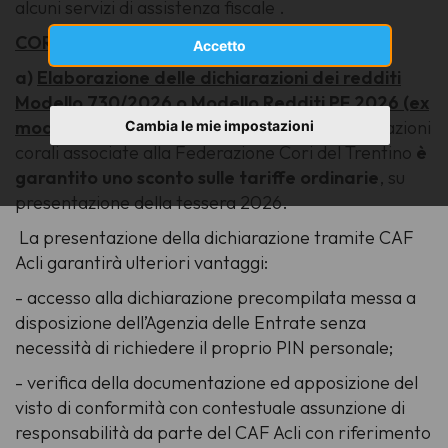
alcuni servizi di assistenza fiscale .
CORISTI
Accetto
a)
Elaborazione delle dichiarazioni dei redditi
Modello 730/2026 o Modello Redditi PF 2026 (ex
mod. Unico)
:
per i coristi appartenenti a formazioni
Cambia le mie impostazioni
corali associate alla Federazione Cori del Trentino
è
garantito uno sconto sulle tariffe ordinarie
, su
presentazione della tessera 2026.
La presentazione della dichiarazione tramite CAF
Acli garantirà ulteriori vantaggi:
- accesso alla dichiarazione precompilata messa a
disposizione dell’Agenzia delle Entrate senza
necessità di richiedere il proprio PIN personale;
- verifica della documentazione ed apposizione del
visto di conformità con contestuale assunzione di
responsabilità da parte del CAF Acli con riferimento