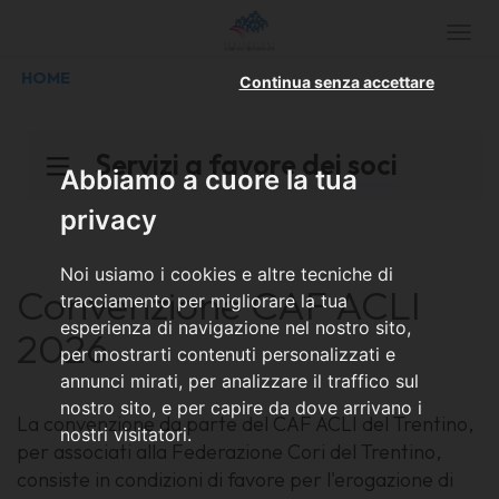
Togg
navi
HOME
Continua senza accettare
Servizi a favore dei soci
Abbiamo a cuore la tua
privacy
Noi usiamo i cookies e altre tecniche di
Convenzione CAF ACLI
tracciamento per migliorare la tua
esperienza di navigazione nel nostro sito,
2026
per mostrarti contenuti personalizzati e
annunci mirati, per analizzare il traffico sul
nostro sito, e per capire da dove arrivano i
La convenzione da parte del CAF ACLI del Trentino,
nostri visitatori.
per associati alla Federazione Cori del Trentino,
consiste in condizioni di favore per l'erogazione di